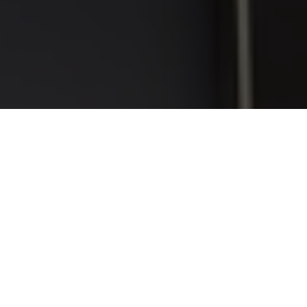
Unser Team
LEHN DICH ZURÜCK UND LASS DICH
VON UNSEREN BEAUTY EXPERTINNEN
VERWÖHNEN
UNSER TEAM